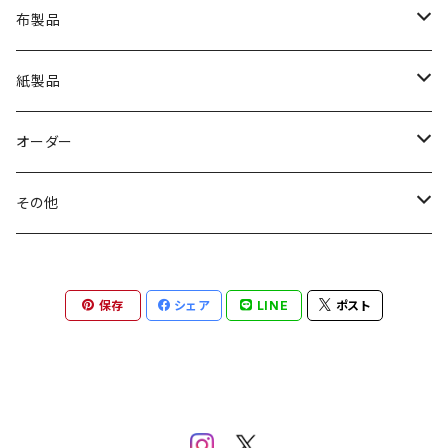
布製品
Ｔシャツ
紙製品
トートバッグ
ステッカー
オーダー
ポーチ
ポストカード
and Charlie
その他
スカーフ
ポーチ
保存
シェア
LINE
ポスト
チャーム・ブローチ
ブローチ
マグカップ
コースター