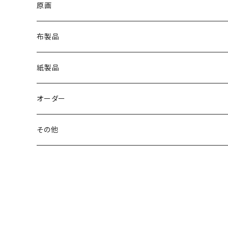
原画
布製品
Ｔシャツ
紙製品
トートバッグ
ステッカー
オーダー
ポーチ
ポストカード
and Charlie
その他
スカーフ
ポーチ
チャーム・ブローチ
ブローチ
マグカップ