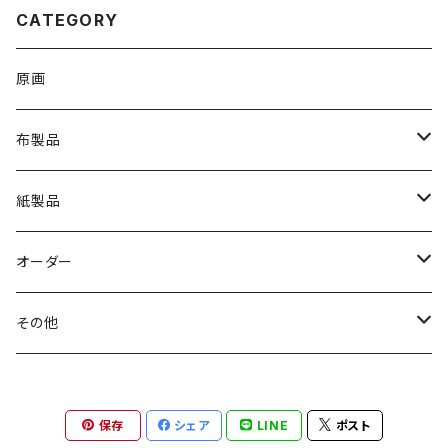
CATEGORY
原画
布製品
Ｔシャツ
紙製品
トートバッグ
ステッカー
オーダー
ポーチ
ポストカード
and Charlie
その他
スカーフ
ポーチ
保存
シェア
LINE
ポスト
チャーム・ブローチ
ブローチ