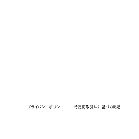
スカーフ
ポーチ
チャーム・ブローチ
ブローチ
マグカップ
コースター
スマホケース
マトリョーシカ猫ちゃん
プライバシーポリシー
特定商取引法に基づく表記