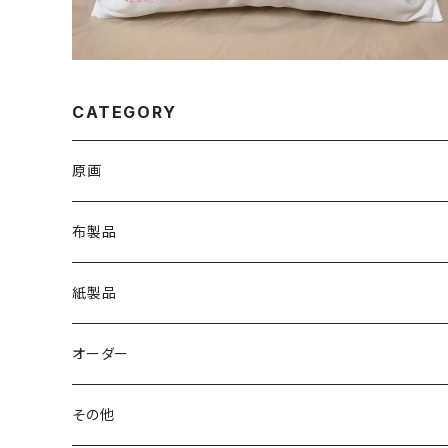
CATEGORY
原画
布製品
Ｔシャツ
紙製品
トートバッグ
ステッカー
オーダー
ポーチ
ポストカード
and Charlie
その他