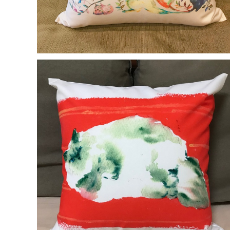
ne22co 中綿付きクッションカバー【赤い絨毯と猫】
¥7,000