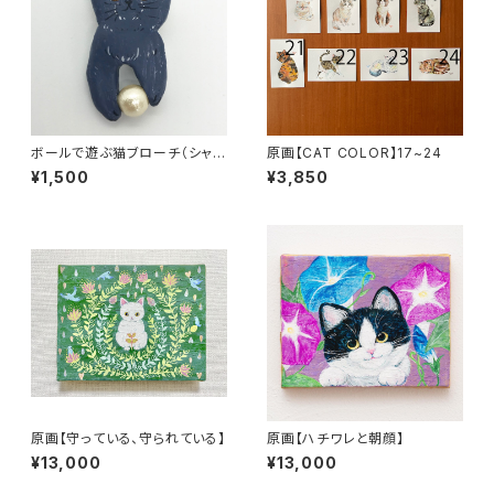
ボールで遊ぶ猫ブローチ（シャル
原画【CAT COLOR】17~24
トリュー）
¥1,500
¥3,850
原画【守っている、守られている】
原画【ハチワレと朝顔】
¥13,000
¥13,000