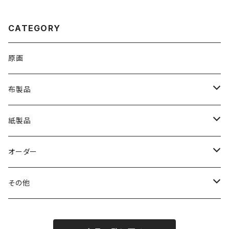
CATEGORY
原画
布製品
Ｔシャツ
紙製品
トートバッグ
ステッカー
オーダー
ポーチ
ポストカード
and Charlie
その他
スカーフ
ポーチ