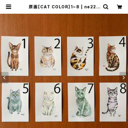
原画【CAT COLOR】1~8 | ne22c
o