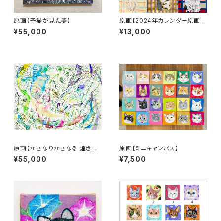
原画【子猫が見た夢】
原画【2024年カレンダー原画キ
ャンバス】
¥55,000
¥13,000
原画【かさなりかさなる 煌きと
原画【ミニキャンバス】
鼓動】
¥55,000
¥7,500