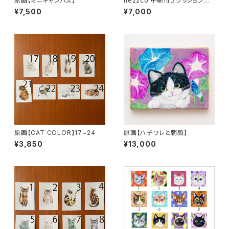
原画【ミニキャンバス】
ne22co 中綿付きクッションカ
バー【赤い絨毯と猫】
¥7,500
¥7,000
原画【CAT COLOR】17~24
原画【ハチワレと朝顔】
¥3,850
¥13,000