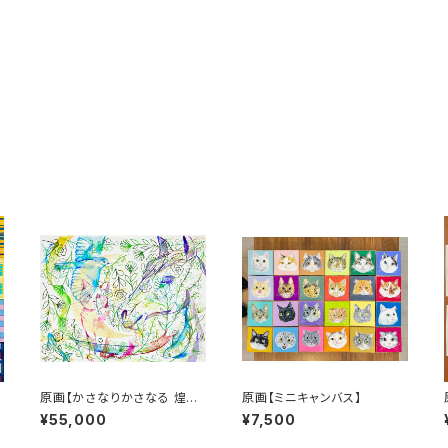
画
原画【かさなりかさなる 煌き
原画【ミニキャンバス】
と鼓動】
¥55,000
¥7,500