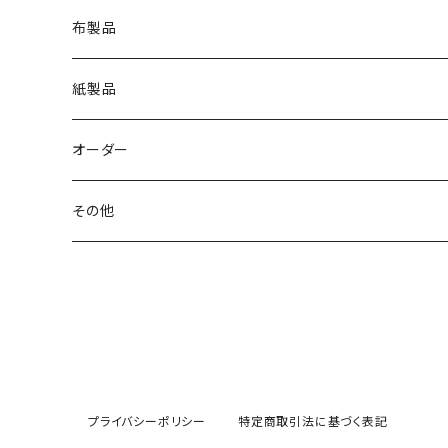
布製品
Ｔシャツ
紙製品
トートバッグ
ステッカー
オーダー
ポーチ
ポストカード
and Charlie
その他
スカーフ
ポーチ
チャーム・ブローチ
ブローチ
マグカップ
プライバシーポリシー
特定商取引法に基づく表記