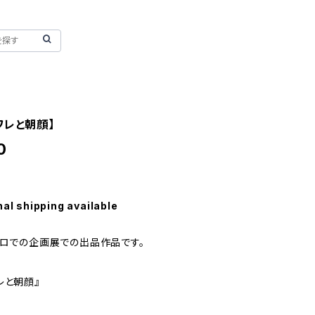
ワレと朝顔】
0
nal shipping available
イロでの企画展での出品作品です。
レと朝顔』