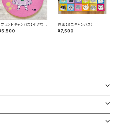
【プリントキャンバス】小さな贈
原画【ミニキャンバス】
り物
¥5,500
¥7,500