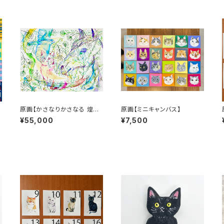
画
原画【かさなりかさなる 煌き
原画【ミニキャンバス】
と鼓動】
¥55,000
¥7,500