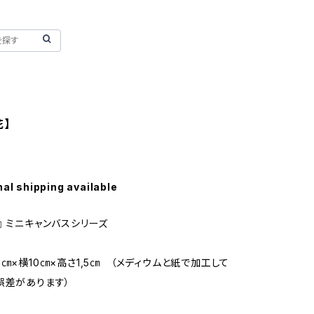
花】
nal shipping available
』 ミニキャンバスシリーズ
0㎝×横10㎝×高さ1,5㎝ （メディウムと紙で加工して
誤差があります）