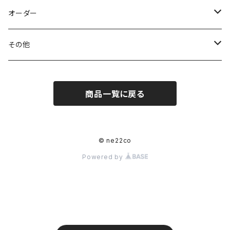
トートバッグ
ステッカー
オーダー
ポーチ
ポストカード
and Charlie
その他
スカーフ
ポーチ
商品一覧に戻る
チャーム・ブローチ
ブローチ
マグカップ
© ne22co
Powered by
コースター
スマホケース