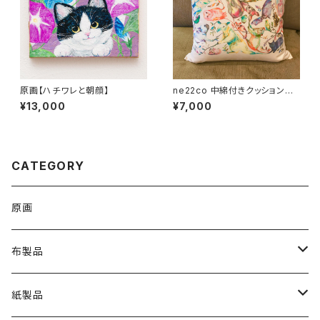
原画【ハチワレと朝顔】
ne22co 中綿付きクッションカ
バー【つながりつながる】
¥13,000
¥7,000
CATEGORY
原画
布製品
Ｔシャツ
紙製品